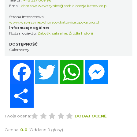
Telefon:
+48 327 809 961
Email:
chorzow.wawrzyniec@archidiecezja.katowice.pl
Strona internetowa:
www.wawrzyniec-chorzow.katowice.opoka.org.pl
Informacje ogólne:
Rodzaj obiektu:
Zabytki sakralne
,
Źródła historii
DOSTĘPNOŚĆ
Całoroczny
Facebook
Twitter
WhatsApp
Messenger
Share
Twoja ocena:
DODAJ OCENĘ
Ocena:
0.0
(Oddano 0 głosy)