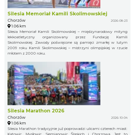
Silesia Memoriał Kamili Skolimowskiej
Chorzów
2026-08-23
1.06 km
Silesia Memoriał Kamili Skolimowskiej – międzynarodowy mityng
lekkoatletyczny organizowany przez Fundację Kamili
Skolimowskiej. Zawody poświęcone są pamięci zmarłej w lutym
2009 roku Kamili Skolimowskiej – mistrzyni olimpijskiej w rzucie
młotem z 2000 roku.
Silesia Marathon 2026
Chorzów
2026-10-04
1.06 km
Silesia Marathon tradycyjnie już poprowadzi ulicami czterech miast:
Katowic, Mysłowic, Siemianowic Śląskich i Chorzowa. Jest to