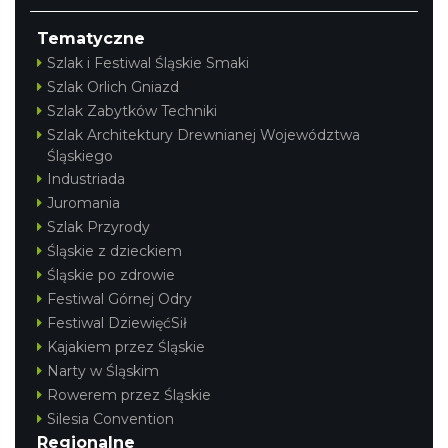
Tematyczne
Szlak i Festiwal Śląskie Smaki
Szlak Orlich Gniazd
Szlak Zabytków Techniki
Szlak Architektury Drewnianej Województwa
Śląskiego
Industriada
Juromania
Szlak Przyrody
Śląskie z dzieckiem
Śląskie po zdrowie
Festiwal Górnej Odry
Festiwal DziewięćSił
Kajakiem przez Śląskie
Narty w Śląskim
Rowerem przez Śląskie
Silesia Convention
Regionalne