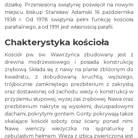
działkę. Przeniesioną świątynię poświęcił na nowym
miejscu biskup Stanisław Adamski 16 października
1938 r. Od 1978 świątynia pełni funkcję kościoła
parafialnego, a od 1991 jest własnością parafii.
Chakterystyka kościoła
Kościół pw. św. Wawrzyńca zbudowany jest z
drewna modrzewiowego i posiada konstrukcję
zrębową. Składa się z nawy na planie zbliżonym do
kwadratu, z dobudowaną kruchtą, węższego,
trójbocznie zamkniętego prezbiterium z zakrystią
oraz dostawionej od zachodu wieży o konstrukcji w
przyziemiu słupowej, wyżej zaś zrębowej. Nawa oraz
prezbiterium nakryte są wysokimi, dwuspadowymi
dachami, pokrytymi gontem. Gonty pokrywają także
okalające kościół soboty oraz ściany ponad nimi.
Nawę wieńczy wieżyczka na sygnaturkę z
cebulastym hełmem. Wieża z izbicą zwieńczona jest