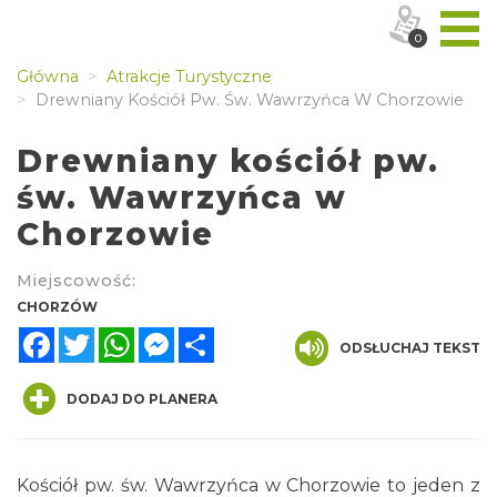
0
Główna
Atrakcje Turystyczne
Drewniany Kościół Pw. Św. Wawrzyńca W Chorzowie
Drewniany kościół pw.
św. Wawrzyńca w
Chorzowie
Miejscowość:
CHORZÓW
Facebook
Twitter
WhatsApp
Messenger
Share
ODSŁUCHAJ TEKST
DODAJ DO PLANERA
Kościół pw. św. Wawrzyńca w Chorzowie to jeden z