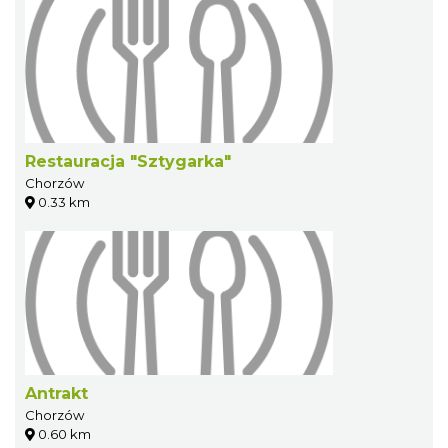
Restauracja "Sztygarka"
Chorzów
0.33 km
Antrakt
Chorzów
0.60 km