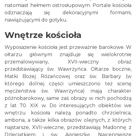
natomiast hełmem ostrosłupowym. Portale kościoła
odznaczają się dekoracyjnymi formami,
nawiązującymi do gotyku.
Wnętrze kościoła
Wyposażenie kościoła jest przeważnie barokowe. W
ołtarzu głównym znajduje się wielokrotnie
przemalowywany, XVII-wieczny obraz
przedstawiający św. Wawrzyńca. Ołtarze boczne,
Matki Bożej Różańcowej oraz św. Barbary (w
którego dolnej części umieszczono też scenę
męczeństwa św. Wawrzyńca) mają charakter
późnobarokowy, same zaś obrazy w nich pochodzą
z lat 70. XIX w. Do interesujących obiektów we
wnętrzu kościoła należą ponadto chrzcielnica,
ambona, a także kilka obrazów olejnych, z których
najstarsze, XVII-wieczne, przedstawiają Madonnę z
Dzieciątkiem i św. Agnieszkę. Najcenniejsze