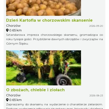
Dzień Kartofla w chorzowskim skansenie
Chorzów
2026-09-20
0.65 km
Sztandarowa impreza chorzowskiego skansenu, gromadząca co
roku tysiące gości. Przybliżenie dawnych obrzędów i zwyczajów na
Górnym Śląsku.
O zbożach, chlebie i ziołach
Chorzów
2026-08-23
0.65 km
Zapraszamy do skansenu na wydarzenie o charakterze zielarskim.
Podczas wydarzenia odbywają się pokazy prac żniwnych i działania