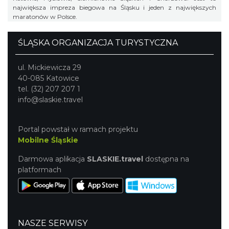
największa impreza biegowa na Śląsku i jeden z największych
maratonów w Polsce.
ŚLĄSKA ORGANIZACJA TURYSTYCZNA
ul. Mickiewicza 29
40-085 Katowice
tel. (32) 207 207 1
info@slaskie.travel
Portal powstał w ramach projektu
Mobilne Śląskie
Darmowa aplikacja
SLASKIE.travel
dostępna na
platformach
NASZE SERWISY