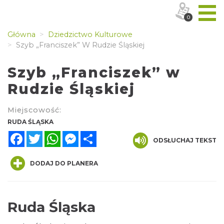
0
Główna
Dziedzictwo Kulturowe
Szyb „Franciszek” W Rudzie Śląskiej
Szyb „Franciszek” w
Rudzie Śląskiej
Miejscowość:
RUDA ŚLĄSKA
Facebook
Twitter
WhatsApp
Messenger
Share
ODSŁUCHAJ TEKST
DODAJ DO PLANERA
Ruda Śląska