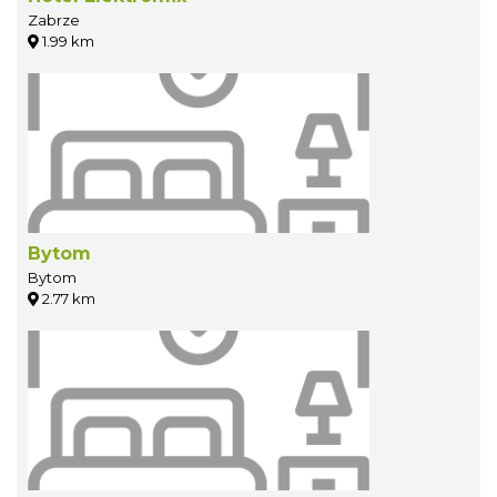
Zabrze
1.99 km
Bytom
Bytom
2.77 km