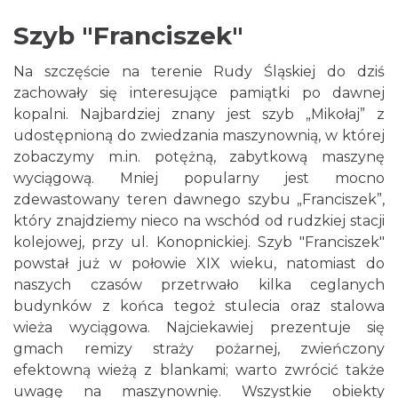
Szyb "Franciszek"
Na szczęście na terenie Rudy Śląskiej do dziś
zachowały się interesujące pamiątki po dawnej
kopalni. Najbardziej znany jest szyb „Mikołaj” z
udostępnioną do zwiedzania maszynownią, w której
zobaczymy m.in. potężną, zabytkową maszynę
wyciągową. Mniej popularny jest mocno
zdewastowany teren dawnego szybu „Franciszek”,
który znajdziemy nieco na wschód od rudzkiej stacji
kolejowej, przy ul. Konopnickiej. Szyb "Franciszek"
powstał już w połowie XIX wieku, natomiast do
naszych czasów przetrwało kilka ceglanych
budynków z końca tegoż stulecia oraz stalowa
wieża wyciągowa. Najciekawiej prezentuje się
gmach remizy straży pożarnej, zwieńczony
efektowną wieżą z blankami; warto zwrócić także
uwagę na maszynownię. Wszystkie obiekty