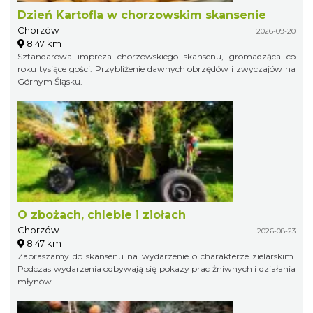
Dzień Kartofla w chorzowskim skansenie
Chorzów
2026-09-20
8.47 km
Sztandarowa impreza chorzowskiego skansenu, gromadząca co
roku tysiące gości. Przybliżenie dawnych obrzędów i zwyczajów na
Górnym Śląsku.
O zbożach, chlebie i ziołach
Chorzów
2026-08-23
8.47 km
Zapraszamy do skansenu na wydarzenie o charakterze zielarskim.
Podczas wydarzenia odbywają się pokazy prac żniwnych i działania
młynów.