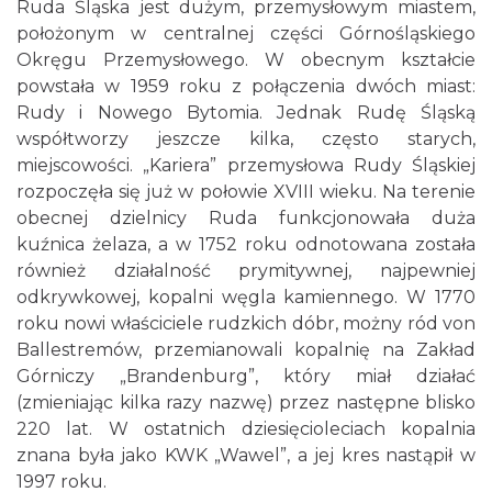
Ruda Śląska jest dużym, przemysłowym miastem,
położonym w centralnej części Górnośląskiego
Okręgu Przemysłowego. W obecnym kształcie
powstała w 1959 roku z połączenia dwóch miast:
Rudy i Nowego Bytomia. Jednak Rudę Śląską
współtworzy jeszcze kilka, często starych,
miejscowości. „Kariera” przemysłowa Rudy Śląskiej
rozpoczęła się już w połowie XVIII wieku. Na terenie
obecnej dzielnicy Ruda funkcjonowała duża
kuźnica żelaza, a w 1752 roku odnotowana została
również działalność prymitywnej, najpewniej
odkrywkowej, kopalni węgla kamiennego. W 1770
roku nowi właściciele rudzkich dóbr, możny ród von
Ballestremów, przemianowali kopalnię na Zakład
Górniczy „Brandenburg”, który miał działać
(zmieniając kilka razy nazwę) przez następne blisko
220 lat. W ostatnich dziesięcioleciach kopalnia
znana była jako KWK „Wawel”, a jej kres nastąpił w
1997 roku.