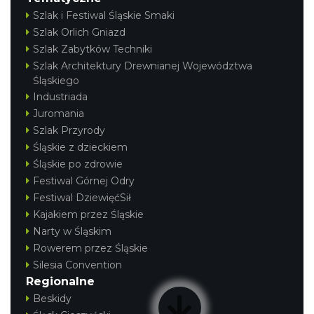
Szlak i Festiwal Śląskie Smaki
Szlak Orlich Gniazd
Szlak Zabytków Techniki
Szlak Architektury Drewnianej Województwa
Śląskiego
Industriada
Juromania
Szlak Przyrody
Śląskie z dzieckiem
Śląskie po zdrowie
Festiwal Górnej Odry
Festiwal DziewięćSił
Kajakiem przez Śląskie
Narty w Śląskim
Rowerem przez Śląskie
Silesia Convention
Regionalne
Beskidy