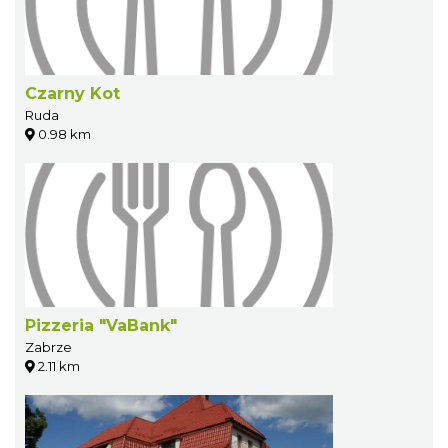
Czarny Kot
Ruda
0.98 km
Pizzeria "VaBank"
Zabrze
2.11 km