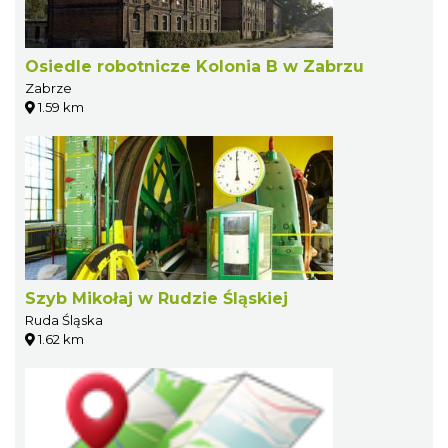
Osiedle robotnicze Kolonia B w Zabrzu
Zabrze
1.59 km
Szyb Mikołaj w Rudzie Śląskiej
Ruda Śląska
1.62 km