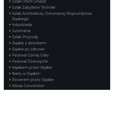
Szlak Orlich Gniazd
Szlak Zabytków Techniki
Szlak Architektury Drewnianej Województwa
Śląskiego
Industriada
Juromania
Szlak Przyrody
Śląskie z dzieckiem
Śląskie po zdrowie
Festiwal Górnej Odry
Festiwal DziewięćSił
Kajakiem przez Śląskie
Narty w Śląskim
Rowerem przez Śląskie
Silesia Convention
Regionalne
Beskidy
Śląsk Cieszyński
Jura Krakowsko-Częstochowska