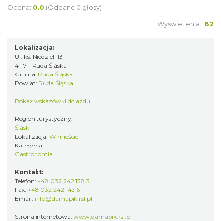
Ocena:
0.0
(Oddano 0 głosy)
Wyświetlenia:
82
Lokalizacja:
Ul. ks. Niedzieli 13
41-711 Ruda Śląska
Gmina:
Ruda Śląska
Powiat:
Ruda Śląska
Pokaż wskazówki dojazdu
Region turystyczny:
Śląsk
Lokalizacja:
W mieście
Kategoria:
Gastronomia
Kontakt:
Telefon:
+48 032 242 138 3
Fax:
+48 032 242 143 6
Email:
info@damapik.rsl.pl
Strona internetowa:
www.damapik.rsl.pl