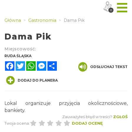
0
Główna
Gastronomia
Dama Pik
Dama Pik
Miejscowość:
RUDA ŚLĄSKA
Facebook
Twitter
WhatsApp
Messenger
Share
ODSŁUCHAJ TEKST
DODAJ DO PLANERA
Lokal organizuje przyjęcia okolicznościowe,
bankiety.
Zauważyłeś błąd w treści?
ZGŁOŚ
Twoja ocena:
DODAJ OCENĘ