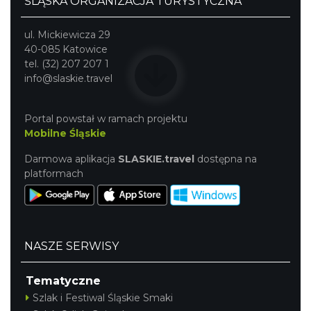
ŚLĄSKA ORGANIZACJA TURYSTYCZNA
ul. Mickiewicza 29
40-085 Katowice
tel. (32) 207 207 1
info@slaskie.travel
Portal powstał w ramach projektu
Mobilne Śląskie
Darmowa aplikacja
SLASKIE.travel
dostępna na
platformach
NASZE SERWISY
Tematyczne
Szlak i Festiwal Śląskie Smaki