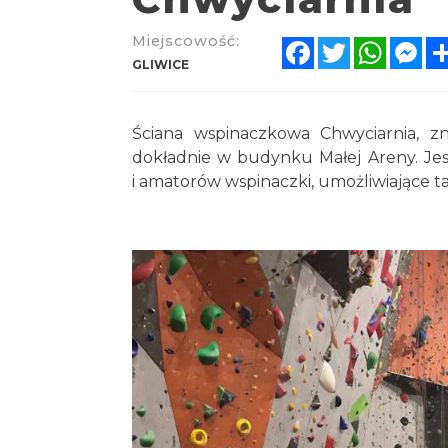
Miejscowość:
Facebook
Twitter
Whats
Me
GLIWICE
Ściana wspinaczkowa Chwyciarnia, zn
dokładnie w budynku Małej Areny. Je
i amatorów wspinaczki, umożliwiające ta