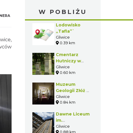
W POBLIŻU
NERA
Lodowisko
„Tafla”`
Gliwice
wice,
0.39 km
owców
Cmentarz
Hutniczy w
Gliwicach
Gliwice
0.60 km
Muzeum
Geologii Złóż w
Gliwicach
Gliwice
0.84 km
Dawne Liceum
im.
Eichendorffa w
Gliwice
0.88 km
Gliwicach