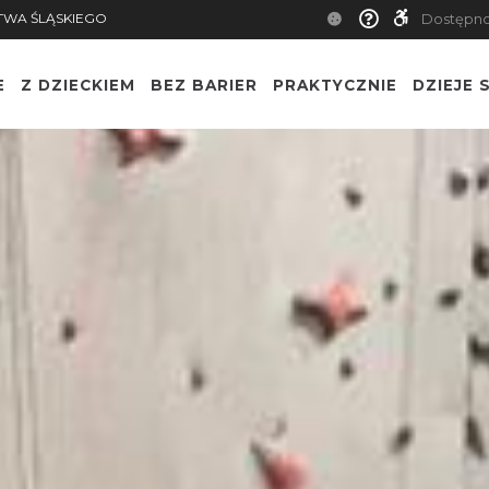
TWA ŚLĄSKIEGO
Dostępn
E
Z DZIECKIEM
BEZ BARIER
PRAKTYCZNIE
DZIEJE S