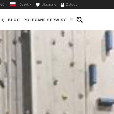
ość
Język
Ulubione
Zaloguj
IĘ
BLOG
POLECANE SERWISY