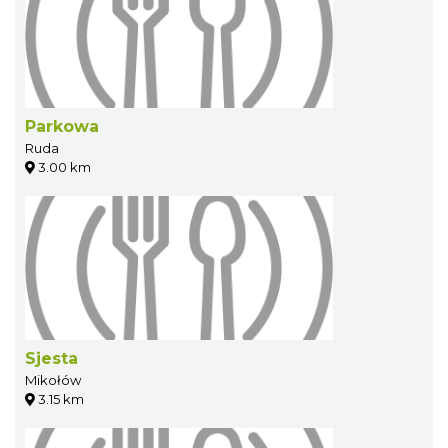
Parkowa
Ruda
3.00 km
Sjesta
Mikołów
3.15 km