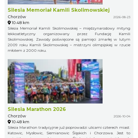
Silesia Memoriał Kamili Skolimowskiej
Chorzów
2026-08-23
10.48 km
Silesia Memoriał Kamili Skolimowskiej – międzynarodowy mityng
lekkoatletyczny organizowany przez Fundację Kamili
Skolimowskiej. Zawody poświęcone są pamięci zmarłej w lutym
2009 roku Kamili Skolimowskiej – mistrzyni olimpijskiej w rzucie
młotem z 2000 roku.
Silesia Marathon 2026
Chorzów
2026-10-04
10.48 km
Silesia Marathon tradycyjnie już poprowadzi ulicami czterech miast:
Katowic, Mysłowic, Siemianowic Śląskich i Chorzowa. Jest to