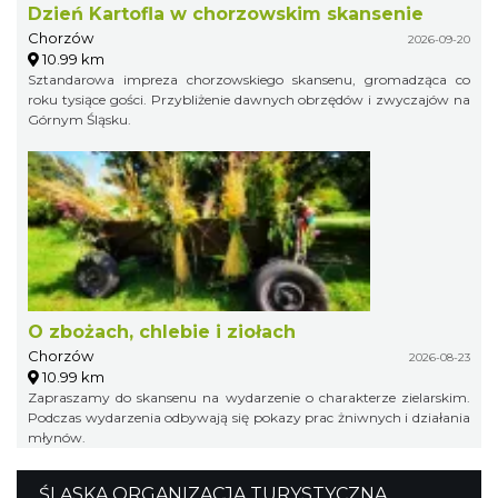
Dzień Kartofla w chorzowskim skansenie
Chorzów
2026-09-20
10.99 km
Sztandarowa impreza chorzowskiego skansenu, gromadząca co
roku tysiące gości. Przybliżenie dawnych obrzędów i zwyczajów na
Górnym Śląsku.
O zbożach, chlebie i ziołach
Chorzów
2026-08-23
10.99 km
Zapraszamy do skansenu na wydarzenie o charakterze zielarskim.
Podczas wydarzenia odbywają się pokazy prac żniwnych i działania
młynów.
ŚLĄSKA ORGANIZACJA TURYSTYCZNA