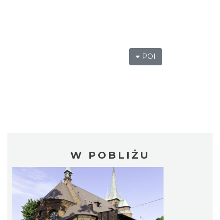
POI
W POBLIŻU