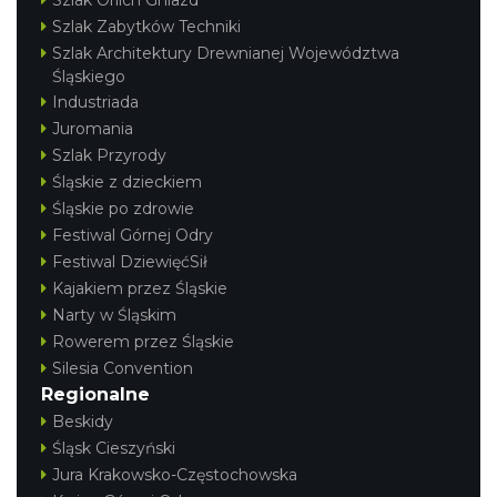
Szlak Zabytków Techniki
Szlak Architektury Drewnianej Województwa
Śląskiego
Industriada
Juromania
Szlak Przyrody
Śląskie z dzieckiem
Śląskie po zdrowie
Festiwal Górnej Odry
Festiwal DziewięćSił
Kajakiem przez Śląskie
Narty w Śląskim
Rowerem przez Śląskie
Silesia Convention
Regionalne
Beskidy
Śląsk Cieszyński
Jura Krakowsko-Częstochowska