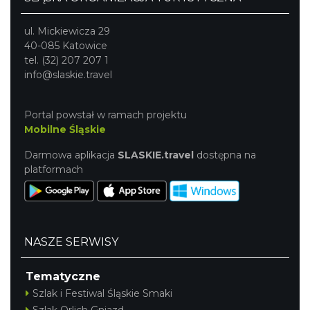
ul. Mickiewicza 29
40-085 Katowice
tel. (32) 207 207 1
info@slaskie.travel
Portal powstał w ramach projektu
Mobilne Śląskie
Darmowa aplikacja
SLASKIE.travel
dostępna na
platformach
NASZE SERWISY
Tematyczne
Szlak i Festiwal Śląskie Smaki
Szlak Orlich Gniazd