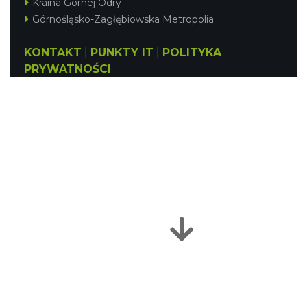
Kraina Górnej Odry
Górnośląsko-Zagłębiowska Metropolia
KONTAKT
|
PUNKTY IT
|
POLITYKA
PRYWATNOŚCI