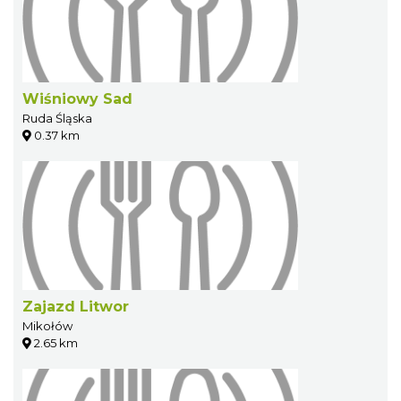
Wiśniowy Sad
Ruda Śląska
0.37 km
Zajazd Litwor
Mikołów
2.65 km